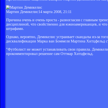
Мартин Демикелис
14 марта 2008, 21:11
Причина очень и очень проста - разногласия с главным тре
дисциплиной, что свойственно для южноамериканцев, и что
штрафами.
Однако, вероятно, Демикелис устраивает скандалы из-за тог
дисквалификации Марка ван Боммеля Мартина Хитцфельд с
"Футболист не может устанавливать свои правила. Демикелис 
прокомментировал решение сам Оттмар Хитцфельд.