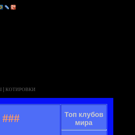
|
Ы
КОТИРОВКИ
Топ клубов
###
мира