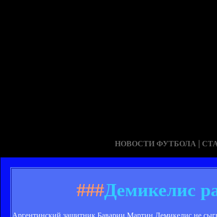
|
НОВОСТИ ФУТБОЛА
СТ
###
Демикелис ра
Аргентинский защитник Баварии Мартин Демикелис не сыгра