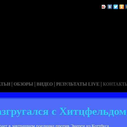
|
|
|
|
АТЬИ
ОБЗОРЫ
ВИДЕО
РЕЗУЛЬТАТЫ LIVE
КОНТАКТ
згругался с Хитцфельдом
ет в завтрашнем поединке против Энерги из Коттбуса.