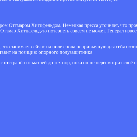
нером Оттмаром Хитцфельдом. Немецкая пресса уточняет, что пр
 Оттмар Хитцфельд-то потерпеть совсем не может. Генерал изве
о, что занимает сейчас на поле снова непривычную для себя поз
тавит на позицию опорного полузащитника.
отстранён от матчей до тех пор, пока он не пересмотрит своё п