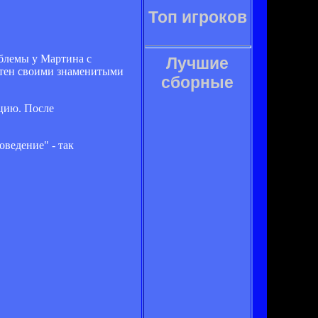
Топ игроков
облемы у Мартина с
Лучшие
стен своими знаменитыми
сборные
ицию. После
оведение" - так