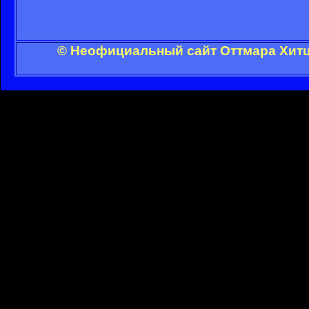
© Неофициальный сайт Оттмара Хитц