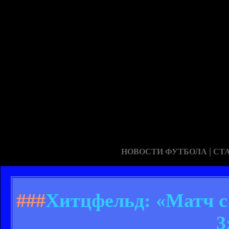
|
НОВОСТИ ФУТБОЛА
СТ
###
Хитцфельд: «Матч с 
3