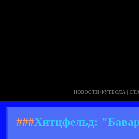
|
НОВОСТИ ФУТБОЛА
СТ
###
Хитцфельд: "Бавар