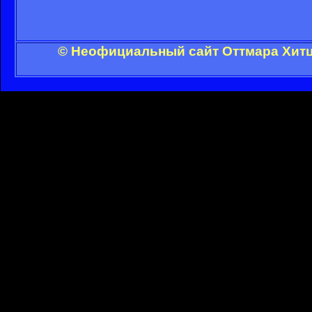
© Неофициальный сайт Оттмара Хитц