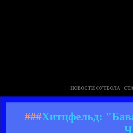
|
НОВОСТИ ФУТБОЛА
СТ
###
Хитцфельд: "Бав
Ч