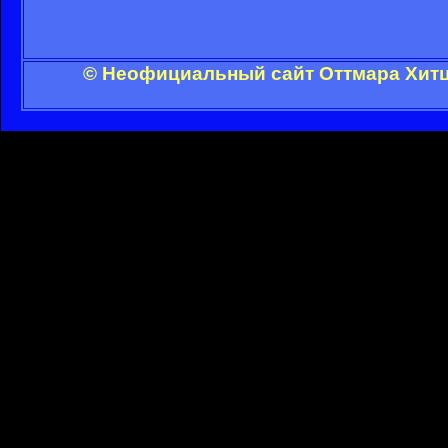
© Неофициальный сайт Оттмара Хитц