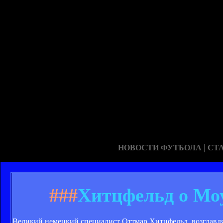
|
НОВОСТИ ФУТБОЛА
СТ
###
Хитцфельд о Моу
Великий немецкий специалист Оттмар Хитцфельд, возглав