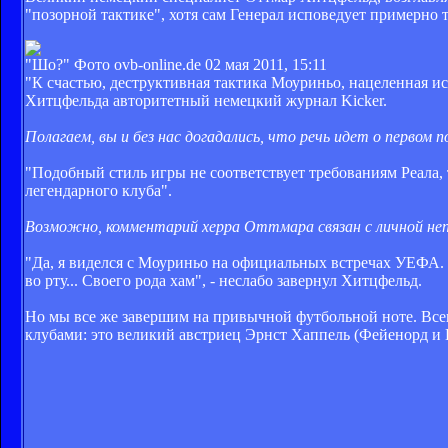
"позорной тактике", хотя сам Генерал исповедует примерно 
"Шо?" Фото ovb-online.de
02 мая 2011, 15:11
"К счастью, деструктивная тактика Моуриньо, нацеленная и
Хитцфельда авторитетный немецкий журнал Kicker.
Полагаем, вы и без нас догадались, что речь идет о первом
"Подобный стиль игры не соответствует требованиям Реала, 
легендарного клуба".
Возможно, комментарий херра Оттмара связан с личной непр
"Да, я виделся с Моуриньо на официальных встречах УЕФА. 
во рту... Своего рода хам", - неслабо завернул Хитцфельд.
Но мы все же завершим на привычной футбольной ноте. Все
клубами: это великий австриец Эрнст Хаппель (Фейе
норд и 