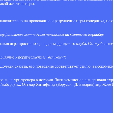
такой же стиль игры.
сключительно на провокацию и разрушение игры соперника, не ср
 полуфинальном матче Лиги чемпионов на Сантьяго Бернабеу.
такая игра просто позорна для мадридского клуба. Скажу больш
иязнью к португальскому "великану":
Должен сказать, его поведение соответствует стилю: высокомер
го лишь три тренера в истории Лиги чемпионов выигрывали тур
Гамб
ург) и... Оттмар Хитцфельд (Бо
руссия Д, Ба
вария) энд Жозе