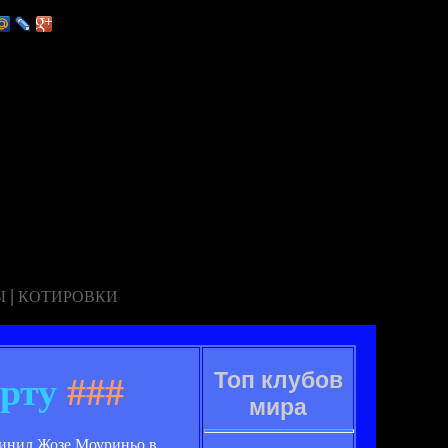
|
Ы
КОТИРОВКИ
Топ клубов
 рту
###
мира
винил Жозе Моуриньо в