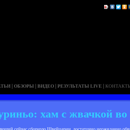
|
|
|
|
АТЬИ
ОБЗОРЫ
ВИДЕО
РЕЗУЛЬТАТЫ LIVE
КОНТАКТ
риньо: хам с жвачкой во
ляющий сейчас сборную Швейцарии, достаточно неожиданно об