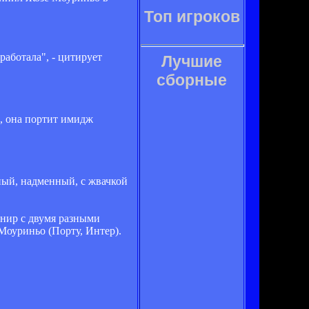
Топ игроков
аботала", - цитирует
Лучшие
сборные
е, она портит имидж
ный, надменный, с жвачкой
нир с двумя разными
 Моуриньо (Пор
ту, Инт
е
р).