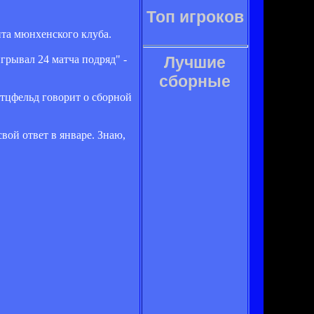
Топ игроков
нта мюнхенского клуба.
грывал 24 матча подряд" -
Лучшие
сборные
итцфельд говорит о сборной
свой ответ в январе. Знаю,