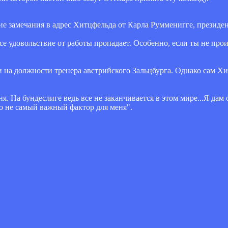
е замечания в адрес Хитцфельда от Карла Румменигге, президе
се удовольствие от работы пропадает. Особенно, если ты не прои
и на должности тренера австрийского Зальцбурга. Однако сам Х
. На бундеслиге ведь все не заканчивается в этом мире...Я дам 
то не самый важный фактор для меня".