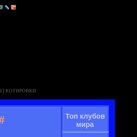
|
Ы
КОТИРОВКИ
Топ клубов
#
мира