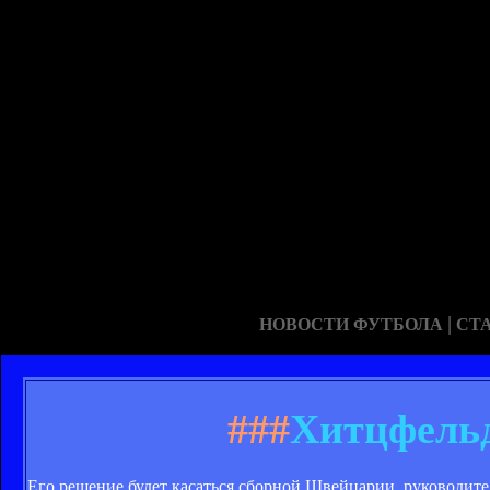
|
НОВОСТИ ФУТБОЛА
СТ
###
Хитцфельд
Его решение будет касаться сборной Швейцарии, руководите