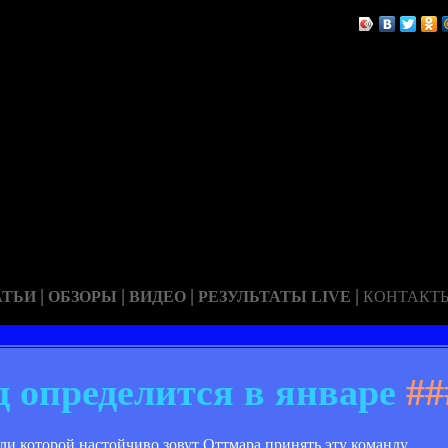
|
|
|
|
АТЬИ
ОБЗОРЫ
ВИДЕО
РЕЗУЛЬТАТЫ LIVE
КОНТАКТ
 определится в январе
##
ли которой настойчиво зовут Оттмара принять эту команду.