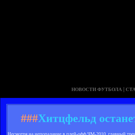
|
НОВОСТИ ФУТБОЛА
СТ
###
Хитцфельд остане
Несмотря на непопадание в плей-офф ЧМ-2010, главный тре