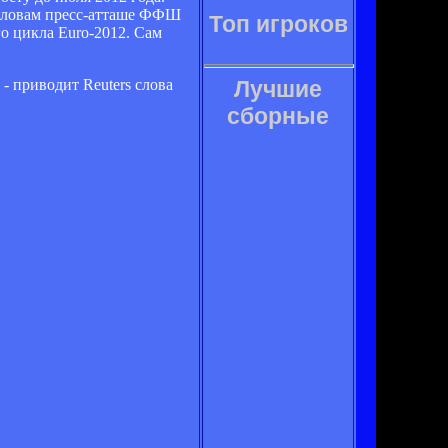
о словам пресс-атташе ФФШ
Топ игроков
о цикла Euro-2012. Cам
- приводит Reuters слова
Лучшие
сборные