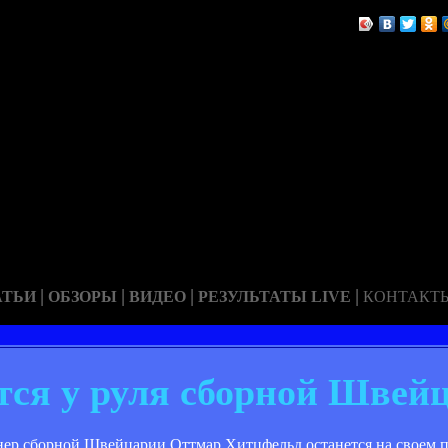
|
|
|
|
АТЬИ
ОБЗОРЫ
ВИДЕО
РЕЗУЛЬТАТЫ LIVE
КОНТАКТ
тся у руля сборной Швей
нер сборной Швейцарии Оттмар Хитцфельд останется на своем по