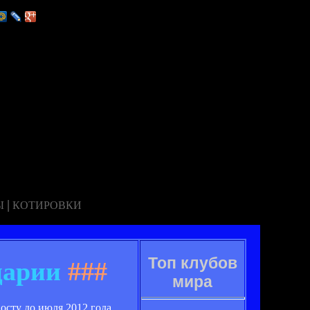
|
Ы
КОТИРОВКИ
Топ клубов
царии
###
мира
сту до июля 2012 года.