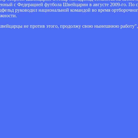
дленный с Федерацией футбола Швейцарии в августе 2009-го. П
цфельд руководил национальной командой во время ортборочног
лжности.
 швейцарцы не против этого, продолжу свою нынешнюю работу", 