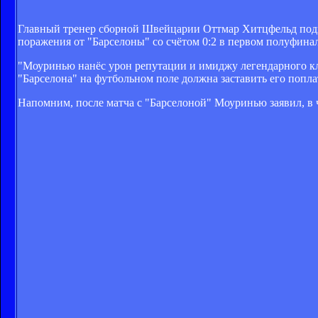
Главный тренер сборной Швейцарии Оттмар Хитцфельд подве
поражения от "Барселоны" со счётом 0:2 в первом полуфин
"Моуринью нанёс урон репутации и имиджу легендарного клуб
"Барселона" на футбольном поле должна заставить его попла
Напомним, после матча с "Барселоной" Моуринью заявил, в