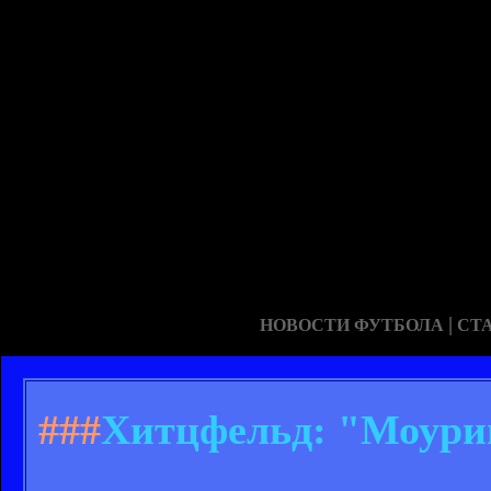
|
НОВОСТИ ФУТБОЛА
СТ
###
Хитцфельд: "Моури