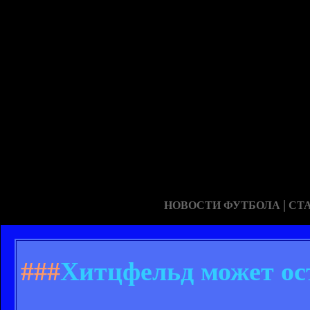
|
НОВОСТИ ФУТБОЛА
СТ
###
Хитцфельд может ос