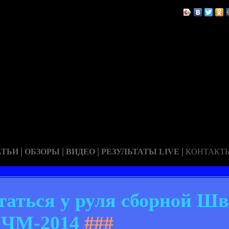
|
|
|
|
АТЬИ
ОБЗОРЫ
ВИДЕО
РЕЗУЛЬТАТЫ LIVE
КОНТАКТ
таться у руля сборной Ш
ЧМ-2014
###