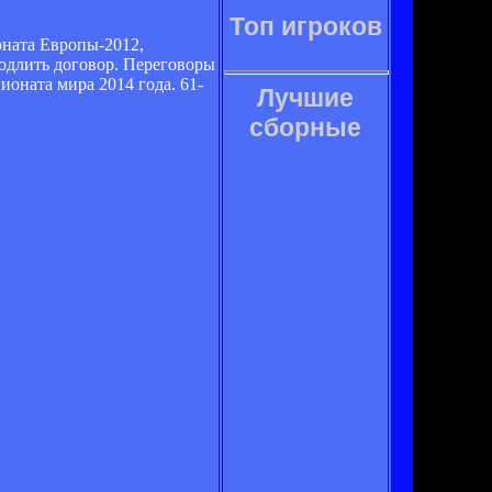
Топ игроков
ната Европы-2012,
родлить договор. Переговоры
ионата мира 2014 года. 61-
Лучшие
сборные