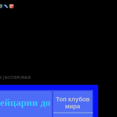
|
Ы
КОТИРОВКИ
Топ клубов
вейцарии до
мира