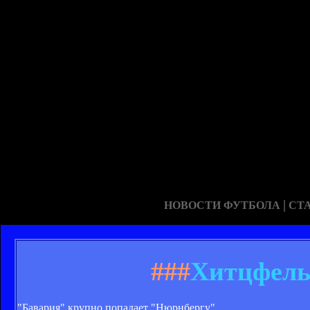
|
НОВОСТИ ФУТБОЛА
СТ
###
Хитцфель
"Бавария" крупно попадает "Нюрнбергу"...