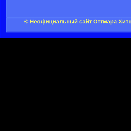
© Неофициальный сайт Оттмара Хитц