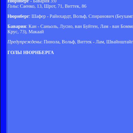
Нюрнберг
- Бавария 3:0
Голы
: Саенко, 13, Шрот, 71, Виттек, 86
Нюрнберг
: Шафер - Райнхардт, Вольф, Спиранович (Беухамп,
Бавария
: Кан - Саньоль, Лусио, ван Буйтен, Лам - ван Бом
Крус, 73), Макаай
Предупреждены
: Пинола, Вольф, Виттек - Лам, Швайнштайг
ГОЛЫ НЮРНБЕРГА