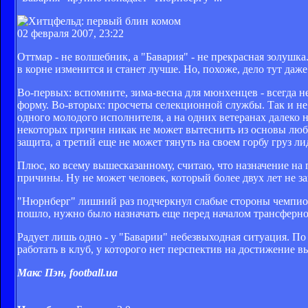
02 февраля 2007, 23:22
Оттмар - не волшебник, а "Бавария" - не прекрасная золушк
в корне изменится и станет лучше. Но, похоже, дело тут даже
Во-первых: вспомните, зима-весна для мюнхенцев - всегда н
форму. Во-вторых: просчеты селекционной службы. Так и не
одного молодого исполнителя, а на одних ветеранах далеко 
некоторых причин никак не может вытеснить из основы любит
защита, а третий еще не может тянуть на своем горбу груз л
Плюс, ко всему вышесказанному, считаю, что назначение на
причины. Ну не может человек, который более двух лет не за
"Нюрнберг" лишний раз подчеркнул слабые стороны чемпиона
пошло, нужно было назначать еще перед началом трансферног
Радует лишь одно - у "Баварии" небезвыходная ситуация. По
работать в клуб, у которого нет перспектив на достижение в
Макс Пэн, football.ua