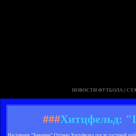
|
НОВОСТИ ФУТБОЛА
СТ
###
Хитцфельд: "
Наставник "Баварии" Оттмар Хитцфельд после гостевой побе