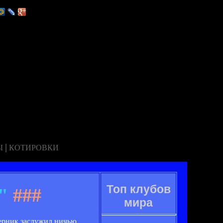
|
Ы
КОТИРОВКИ
Топ клубов
"
###
мира
перник заслужил ничью.