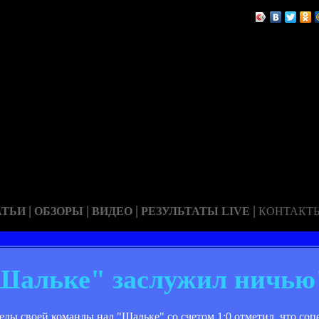
|
|
|
|
АТЬИ
ОБЗОРЫ
ВИДЕО
РЕЗУЛЬТАТЫ LIVE
КОНТАКТ
Шальке" заслужил ничью
ды своей команды над "Шальке" со счетом 1:0 отметил, что со