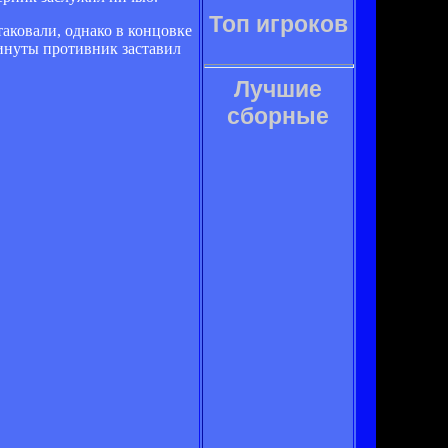
Топ игроков
таковали, однако в концовке
минуты противник заставил
Лучшие
сборные