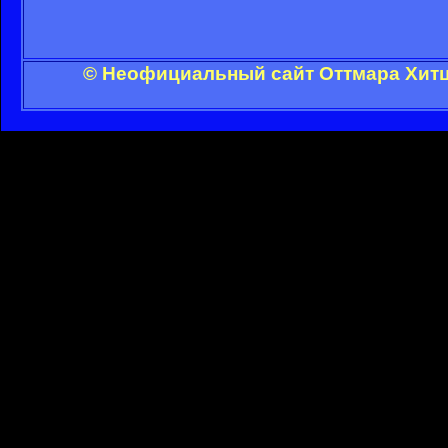
© Неофициальный сайт Оттмара Хитц