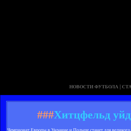
|
НОВОСТИ ФУТБОЛА
СТ
###
Хитцфельд уйде
Чемпионат Европы в Украине и Польше станет для великого 