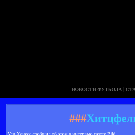
|
НОВОСТИ ФУТБОЛА
СТ
###
Хитцфель
Ули Хенесс сообщил об этом в интервью газете Bild.