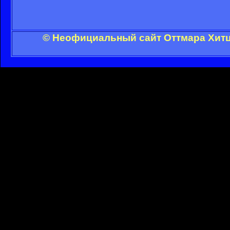
© Неофициальный сайт Оттмара Хитц