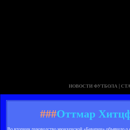
|
НОВОСТИ ФУТБОЛА
СТ
###
Оттмар Хитцфе
Во вторник руководство мюнхенской «Баварии» объявило о с