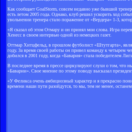
Как сообщает GoalStorm, совсем недавно уже бывший тренер
есть летом 2005 года. Однако, клуб решил ускорить ход со
увольнении тренера стало поражение от «Вердера» 1-3, кото
«Я сказал об этом Отмару и он принял мои слова. Игра переве
Хенесс в своем интервью одной из немецких газет.
Оттмар Хитцфельд, в прошлом футболист «Штутгарта», явля
году. За время своей работы он привел команду к четырем
добился в 2001 году, когда «Бавария» стала победителем Ли
В последнее время в прессе циркулируют слухи о том, что 
«Баварии». Свое мнение по этому поводу высказал президен
«У Феликса очень амбициозный характер и я прекрасно пони
времени наши пути разойдутся, то мы, тем не менее, останем