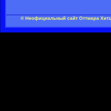
© Неофициальный сайт Оттмара Хитц