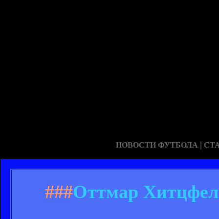
|
НОВОСТИ ФУТБОЛА
СТ
###
Оттмар Хитцфел