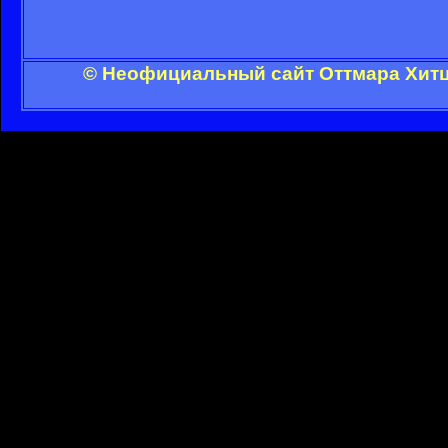
© Неофициальный сайт Оттмара Хитц