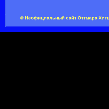
© Неофициальный сайт Оттмара Хитц