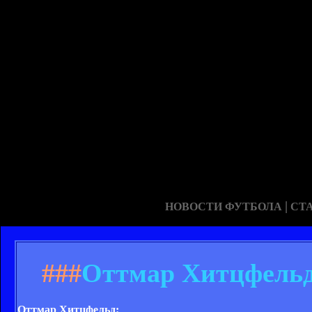
|
НОВОСТИ ФУТБОЛА
СТ
###
Оттмар Хитцфельд
Оттмар Хитцфельд: